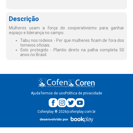
Descrição
Mulheres usam a força do cooperativismo para ganhar
espaço e liderança no campo.
Tabu nos rodeios - Por que mulheres ficam de fora dos
torneios oficiais.
Solo protegido - Plantio direto na palha completa 50
anos no Brasil.
Ajuda
Termos de uso
Política de privacidade
Cofenplay
®
2026
|
cofenplay.com.br
v.
1.0.22