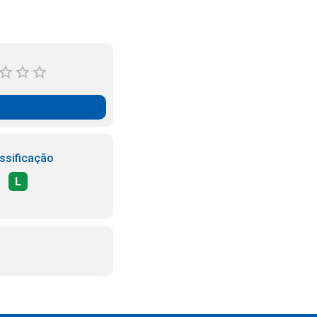
ssificação
L