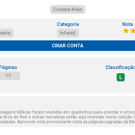
Cristina Klein
Categoria
Nota
perto
Infantil
CRIAR CONTA
Páginas
Classificaçã
17
L
sagens bíblicas foram reunidas em quadrinhos para orientar e emoc
 a Arca de Noé e outras narrativas estão aqui reunidas nesta coleçã
uidadas. Aproveite esta emocionante visita às páginas sagradas da Bíbl