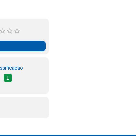
ssificação
L