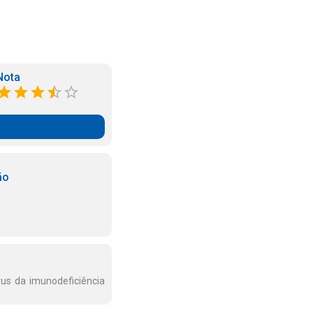
Nota
ão
rus da imunodeficiência