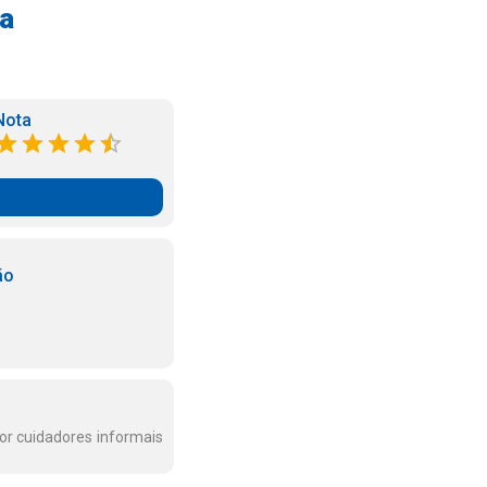
va
Nota
ão
or cuidadores informais