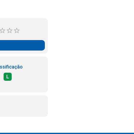
ssificação
L