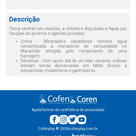
Descrição
Tema central nas eleições, a estatal é disputada a tapas por
facções do governo e agentes privados.
Crime - Mineradora canadense fornece água
contaminada a moradores de comunidade no
Maranhão atingida pelo rompimento de uma
barragem.
Denúncia - Com apoio até de um líder xavante, milícias
loteiam terras demarcadas em Mato Grosso a
pecuaristas, madeireiros e garimpeiros.
Ajuda
Termos de uso
Política de privacidade
Cofenplay
®
2026
|
cofenplay.com.br