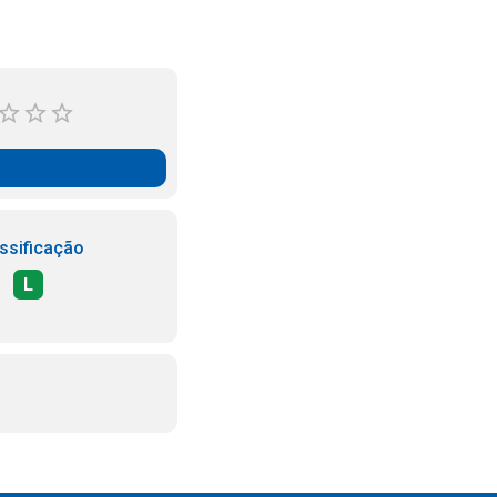
ssificação
L