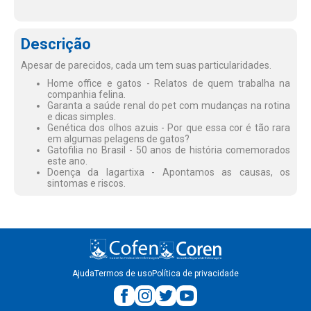
Descrição
Apesar de parecidos, cada um tem suas particularidades.
Home office e gatos - Relatos de quem trabalha na
companhia felina.
Garanta a saúde renal do pet com mudanças na rotina
e dicas simples.
Genética dos olhos azuis - Por que essa cor é tão rara
em algumas pelagens de gatos?
Gatofilia no Brasil - 50 anos de história comemorados
este ano.
Doença da lagartixa - Apontamos as causas, os
sintomas e riscos.
Ajuda
Termos de uso
Política de privacidade