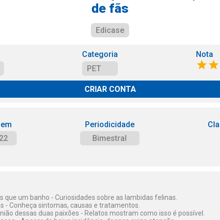
de fãs
Edicase
Categoria
Nota
PET
CRIAR CONTA
 em
Periodicidade
Cla
22
Bimestral
 que um banho - Curiosidades sobre as lambidas felinas.
os - Conheça sintomas, causas e tratamentos.
união dessas duas paixões - Relatos mostram como isso é possível.