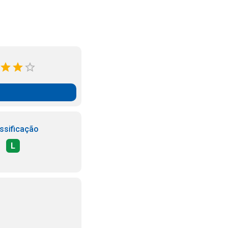
ssificação
L