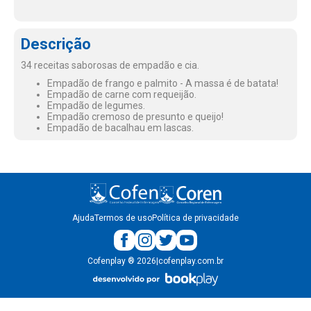
Descrição
34 receitas saborosas de empadão e cia.
Empadão de frango e palmito - A massa é de batata!
Empadão de carne com requeijão.
Empadão de legumes.
Empadão cremoso de presunto e queijo!
Empadão de bacalhau em lascas.
Ajuda
Termos de uso
Política de privacidade
Cofenplay
®
2026
|
cofenplay.com.br
v.
1.0.22