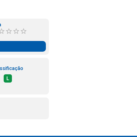
a
ssificação
L