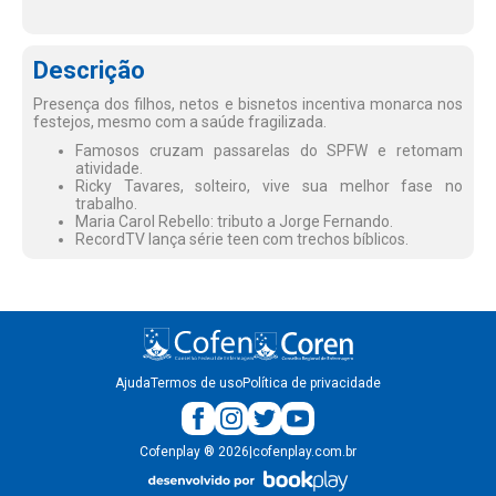
Descrição
Presença dos filhos, netos e bisnetos incentiva monarca nos
festejos, mesmo com a saúde fragilizada.
Famosos cruzam passarelas do SPFW e retomam
atividade.
Ricky Tavares, solteiro, vive sua melhor fase no
trabalho.
Maria Carol Rebello: tributo a Jorge Fernando.
RecordTV lança série teen com trechos bíblicos.
Ajuda
Termos de uso
Política de privacidade
Cofenplay
®
2026
|
cofenplay.com.br