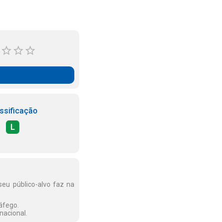
ssificação
L
seu público-alvo faz na
áfego.
nacional.