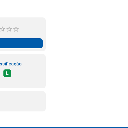
ssificação
L