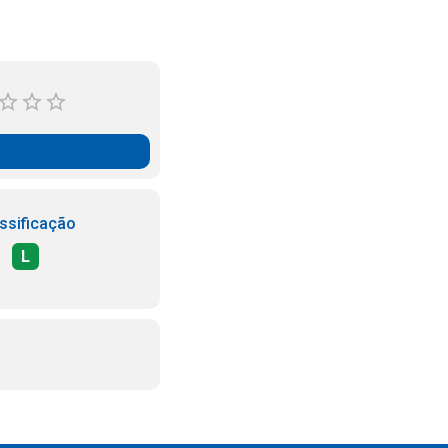
ssificação
L