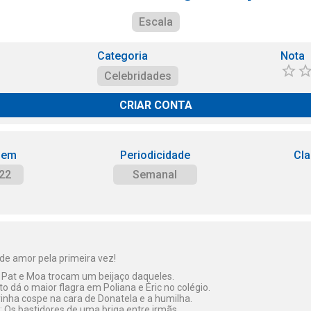
Escala
Categoria
Nota
Celebridades
CRIAR CONTA
 em
Periodicidade
Cla
22
Semanal
de amor pela primeira vez!
 Pat e Moa trocam um beijaço daqueles.
o dá o maior flagra em Poliana e Éric no colégio.
irinha cospe na cara de Donatela e a humilha.
 Os bastidores de uma briga entre irmãs.