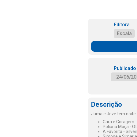
Editora
Escala
Publicado
24/06/20
Descrição
Juma e Jove tem noite 
Cara e Coragem -
Poliana Moça - Ott
A Favorita - Silve
Simone e Simaria: