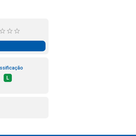
ssificação
L