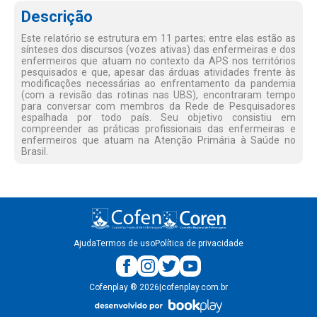
Descrição
Este relatório se estrutura em 11 partes; entre elas estão as
sínteses dos discursos (vozes ativas) das enfermeiras e dos
enfermeiros que atuam no contexto da APS nos territórios
pesquisados e que, apesar das árduas atividades frente às
modificações necessárias ao enfrentamento da pandemia
(com a revisão das rotinas nas UBS), encontraram tempo
para conversar com membros da Rede de Pesquisadores
espalhada por todo país. Seu objetivo consistiu em
compreender as práticas profissionais das enfermeiras e
enfermeiros que atuam na Atenção Primária à Saúde no
Brasil.
Ajuda
Termos de uso
Política de privacidade
Cofenplay
®
2026
|
cofenplay.com.br