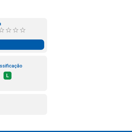
a
ssificação
L