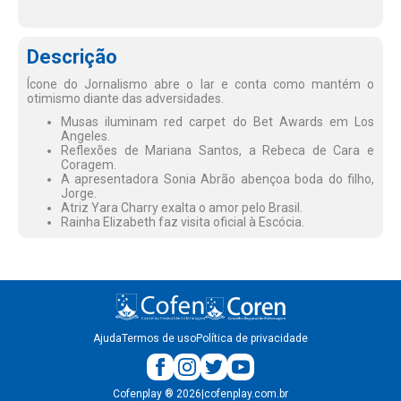
Descrição
Ícone do Jornalismo abre o lar e conta como mantém o
otimismo diante das adversidades.
Musas iluminam red carpet do Bet Awards em Los
Angeles.
Reflexões de Mariana Santos, a Rebeca de Cara e
Coragem.
A apresentadora Sonia Abrão abençoa boda do filho,
Jorge.
Atriz Yara Charry exalta o amor pelo Brasil.
Rainha Elizabeth faz visita oficial à Escócia.
Ajuda
Termos de uso
Política de privacidade
Cofenplay
®
2026
|
cofenplay.com.br