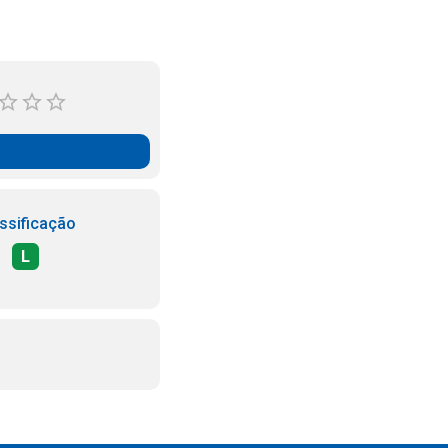
ssificação
L