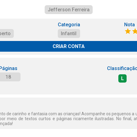
Jefferson Ferreira
Categoria
Nota
perto
Infantil
CRIAR CONTA
Páginas
Classificaçã
18
L
o de carinho e fantasia com as crianças! Acompanhe os pequenos a 
por meio de textos curtos e páginas ricamente ilustradas. No final, at
ançada!