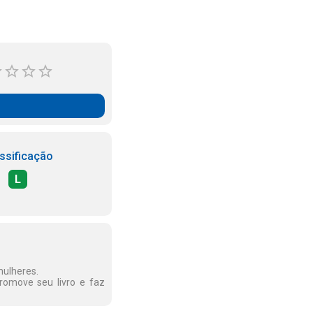
ssificação
L
mulheres.
promove seu livro e faz