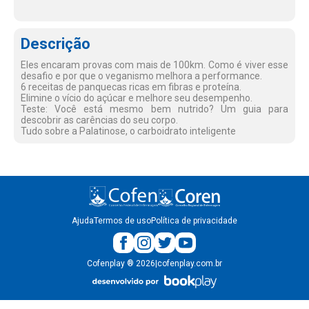
Descrição
Eles encaram provas com mais de 100km. Como é viver esse
desafio e por que o veganismo melhora a performance.
6 receitas de panquecas ricas em fibras e proteína.
Elimine o vício do açúcar e melhore seu desempenho.
Teste: Você está mesmo bem nutrido? Um guia para
descobrir as carências do seu corpo.
Tudo sobre a Palatinose, o carboidrato inteligente
Ajuda
Termos de uso
Política de privacidade
Cofenplay
®
2026
|
cofenplay.com.br
v.
1.0.22