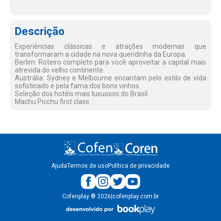
Descrição
Experiências clássicas e atrações modernas que
transformaram a cidade na nova queridinha da Europa.
Berlim: Roteiro completo para você aproveitar a capital mais
atrevida do velho continente.
Austrália: Sydney e Melbourne encantam pelo estilo de vida
sofisticado e pela fama dos bons vinhos.
Seleção dos hotéis mais luxuosos do Brasil.
Machu Picchu first class
Ajuda
Termos de uso
Política de privacidade
Cofenplay
®
2026
|
cofenplay.com.br