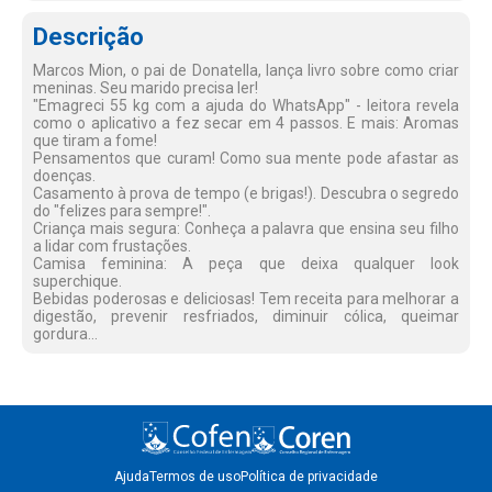
Descrição
Marcos Mion, o pai de Donatella, lança livro sobre como criar
meninas. Seu marido precisa ler!
"Emagreci 55 kg com a ajuda do WhatsApp" - leitora revela
como o aplicativo a fez secar em 4 passos. E mais: Aromas
que tiram a fome!
Pensamentos que curam! Como sua mente pode afastar as
doenças.
Casamento à prova de tempo (e brigas!). Descubra o segredo
do "felizes para sempre!".
Criança mais segura: Conheça a palavra que ensina seu filho
a lidar com frustações.
Camisa feminina: A peça que deixa qualquer look
superchique.
Bebidas poderosas e deliciosas! Tem receita para melhorar a
digestão, prevenir resfriados, diminuir cólica, queimar
gordura...
Ajuda
Termos de uso
Política de privacidade