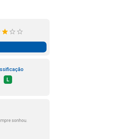
ssificação
L
sempre sonhou.