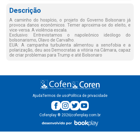
Descrição
A caminho do hospício, o projeto do Governo Bolsonaro já
provoca danos econômicos. Temer aproxima-se do eleito, e
vice-versa. A violência escala.
Exclusivo: Entrevistamos o napoleônico ideólogo do
bolsonarismo, Olavo de Carvalho.
EUA: A campanha turbulenta alimentou a xenofobia e a
polarização, deu aos Democratas a vitória na Câmara, capaz
de criar problemas para Trump e até Bolsonaro
Ajuda
Termos de uso
Política de privacidade
Cofenplay
®
2026
|
cofenplay.com.br
v.
1.0.22