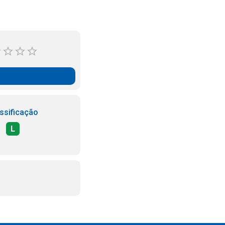
ssificação
L