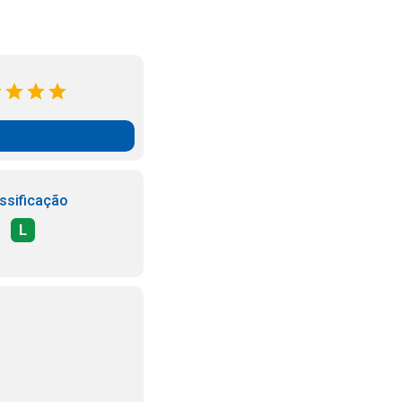
ssificação
L