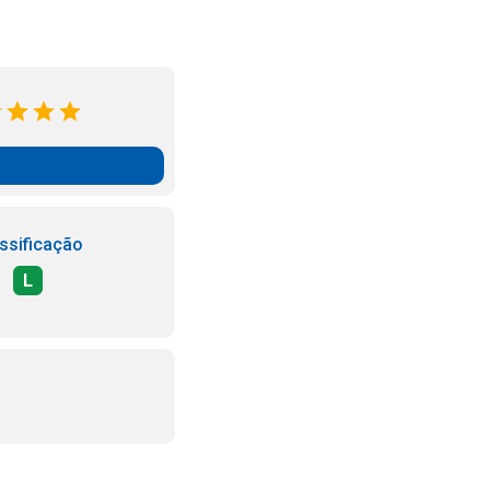
ssificação
L