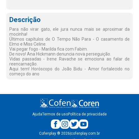
Descrição
Para não virar gato, ele jura nunca mais se aproximar da
mocinha!
Últimos capítulos de O Tempo Não Para - O casamento de
Elmo e Miss Celine.
Vai pegar fogo - Marilda fica com Fabim.
De novo! Ana Hickmann denuncia nova perseguição.
Vidas passadas - Irene Ravache se emociona ao falar de
reencarnação.
Aqui tem! Horóscopo do João Bidu - Amor fortalecido no
começo do ano
Ajuda
Termos de uso
Política de privacidade
Cofenplay
®
2026
|
cofenplay.com.br