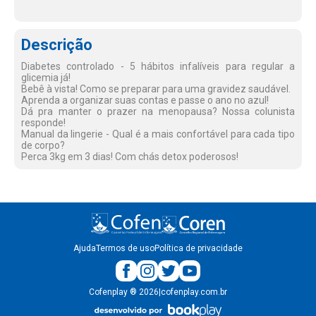
Descrição
Diabetes controlado - 5 hábitos infalíveis para regular a
glicemia já!
Bebê à vista! Como se preparar para uma gravidez saudável.
Aprenda a organizar suas contas e passe o ano no azul!
Dá pra manter o prazer na menopausa? Nossa colunista
responde!
Manual da lingerie - Qual é a mais confortável para cada tipo
de corpo?
Perca 3kg em 3 dias! Com chás detox poderosos!
Ajuda
Termos de uso
Política de privacidade
Cofenplay
®
2026
|
cofenplay.com.br