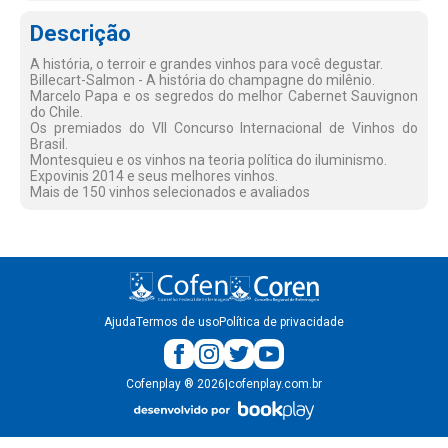
Descrição
A história, o terroir e grandes vinhos para você degustar.
Billecart-Salmon - A história do champagne do milênio.
Marcelo Papa e os segredos do melhor Cabernet Sauvignon
do Chile.
Os premiados do VII Concurso Internacional de Vinhos do
Brasil.
Montesquieu e os vinhos na teoria política do iluminismo.
Expovinis 2014 e seus melhores vinhos.
Mais de 150 vinhos selecionados e avaliados
Ajuda
Termos de uso
Política de privacidade
Cofenplay
®
2026
|
cofenplay.com.br
v.
1.0.22