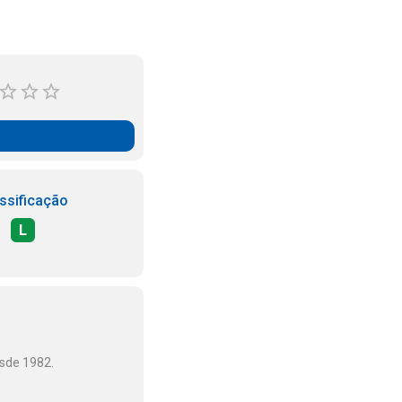
ssificação
L
esde 1982.