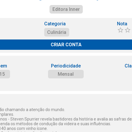
Editora Inner
Categoria
Nota
Culinária
CRIAR CONTA
 em
Periodicidade
Cla
15
Mensal
stão chamando a atenção do mundo.
mplares.
s - Steven Spurrier revela bastidores da história e avalia as safras d
enda os métodos de condução da videira e suas influências.
140 anos com vinho ícone.