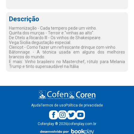
Descrição
Harmonização - Cada tempero pede um vinho.
Quinta dos murças - Terroir e "vinhas ao alto".
De Otelo a Ricardo III - Os vinhos de Shakespeare.
Vega Sicilia degustação especial.
Clericot - Como fazer um refrescante drinque com vinho.
Bâtonnage - A técnica usada em alguns dos melhores
brancos do mundo.
E mais: Vinho brasileiro no Masterchef, rótulo para Melania
Trump e tinto supersaudável na Itália
Ajuda
Termos de uso
Política de privacidade
Cofenplay
®
2026
|
cofenplay.com.br