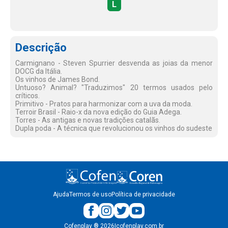
L
Descrição
Carmignano - Steven Spurrier desvenda as joias da menor
DOCG da Itália.
Os vinhos de James Bond.
Untuoso? Animal? "Traduzimos" 20 termos usados pelo
críticos.
Primitivo - Pratos para harmonizar com a uva da moda.
Terroir Brasil - Raio-x da nova edição do Guia Adega.
Torres - As antigas e novas tradições catalãs.
Dupla poda - A técnica que revolucionou os vinhos do sudeste
Ajuda
Termos de uso
Política de privacidade
Cofenplay
®
2026
|
cofenplay.com.br