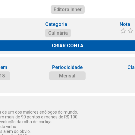
Editora Inner
Categoria
Nota
Culinária
CRIAR CONTA
 em
Periodicidade
Cla
18
Mensal
dos de um dos maiores enólogos do mundo.
om mais de 90 pontos e menos de R$ 100.
olução da rolha de cortiça.
do vinho.
 além do óbvio.