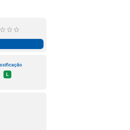
ssificação
L