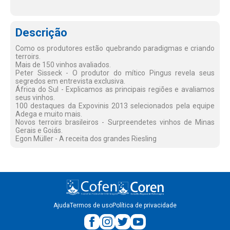
Descrição
Como os produtores estão quebrando paradigmas e criando
terroirs.
Mais de 150 vinhos avaliados.
Peter Sisseck - O produtor do mítico Pingus revela seus
segredos em entrevista exclusiva.
África do Sul - Explicamos as principais regiões e avaliamos
seus vinhos.
100 destaques da Expovinis 2013 selecionados pela equipe
Adega e muito mais.
Novos terroirs brasileiros - Surpreendetes vinhos de Minas
Gerais e Goiás.
Egon Müller - A receita dos grandes Riesling
Ajuda
Termos de uso
Política de privacidade