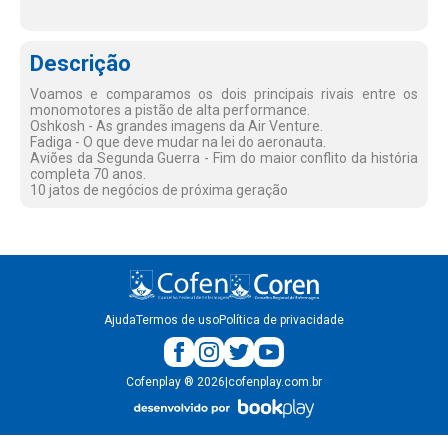
Descrição
Voamos e comparamos os dois principais rivais entre os
monomotores a pistão de alta performance.
Oshkosh - As grandes imagens da Air Venture.
Fadiga - O que deve mudar na lei do aeronauta.
Aviões da Segunda Guerra - Fim do maior conflito da história
completa 70 anos.
10 jatos de negócios de próxima geração
Ajuda
Termos de uso
Política de privacidade
Cofenplay
®
2026
|
cofenplay.com.br
v.
1.0.22