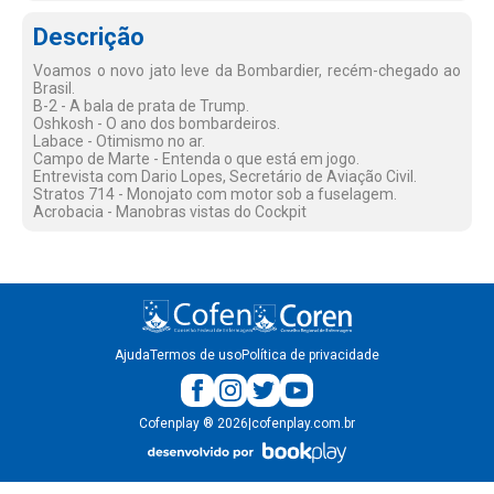
Descrição
Voamos o novo jato leve da Bombardier, recém-chegado ao
Brasil.
B-2 - A bala de prata de Trump.
Oshkosh - O ano dos bombardeiros.
Labace - Otimismo no ar.
Campo de Marte - Entenda o que está em jogo.
Entrevista com Dario Lopes, Secretário de Aviação Civil.
Stratos 714 - Monojato com motor sob a fuselagem.
Acrobacia - Manobras vistas do Cockpit
Ajuda
Termos de uso
Política de privacidade
Cofenplay
®
2026
|
cofenplay.com.br
v.
1.0.22