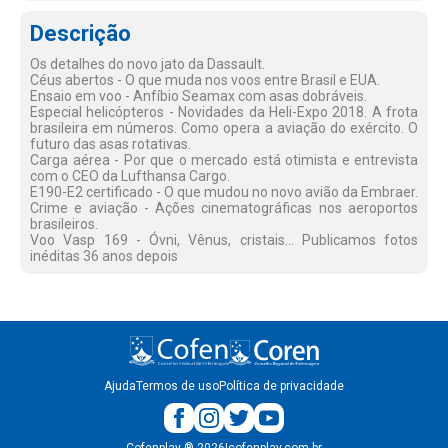
Descrição
Os detalhes do novo jato da Dassault.
Céus abertos - O que muda nos voos entre Brasil e EUA.
Ensaio em voo - Anfíbio Seamax com asas dobráveis.
Especial helicópteros - Novidades da Heli-Expo 2018. A frota
brasileira em números. Como opera a aviação do exército. O
futuro das asas rotativas.
Carga aérea - Por que o mercado está otimista e entrevista
com o CEO da Lufthansa Cargo.
E190-E2 certificado - O que mudou no novo avião da Embraer.
Crime e aviação - Ações cinematográficas nos aeroportos
brasileiros.
Voo Vasp 169 - Óvni, Vênus, cristais... Publicamos fotos
inéditas 36 anos depois
Ajuda
Termos de uso
Política de privacidade