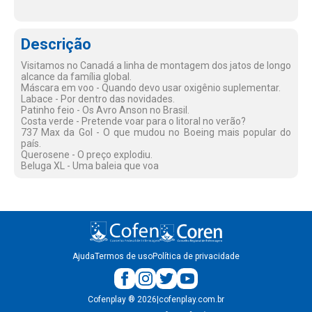
Descrição
Visitamos no Canadá a linha de montagem dos jatos de longo
alcance da família global.
Máscara em voo - Quando devo usar oxigênio suplementar.
Labace - Por dentro das novidades.
Patinho feio - Os Avro Anson no Brasil.
Costa verde - Pretende voar para o litoral no verão?
737 Max da Gol - O que mudou no Boeing mais popular do
país.
Querosene - O preço explodiu.
Beluga XL - Uma baleia que voa
Ajuda
Termos de uso
Política de privacidade
Cofenplay
®
2026
|
cofenplay.com.br