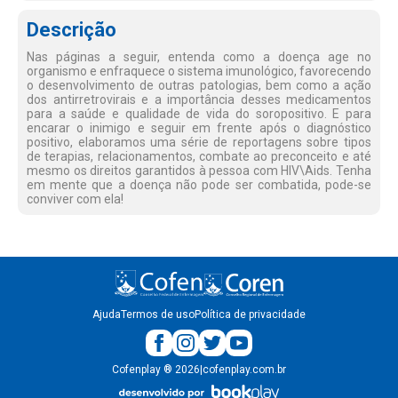
Descrição
Nas páginas a seguir, entenda como a doença age no
organismo e enfraquece o sistema imunológico, favorecendo
o desenvolvimento de outras patologias, bem como a ação
dos antirretrovirais e a importância desses medicamentos
para a saúde e qualidade de vida do soropositivo. E para
encarar o inimigo e seguir em frente após o diagnóstico
positivo, elaboramos uma série de reportagens sobre tipos
de terapias, relacionamentos, combate ao preconceito e até
mesmo os direitos garantidos à pessoa com HIV\Aids. Tenha
em mente que a doença não pode ser combatida, pode-se
conviver com ela!
Ajuda
Termos de uso
Política de privacidade
Cofenplay
®
2026
|
cofenplay.com.br