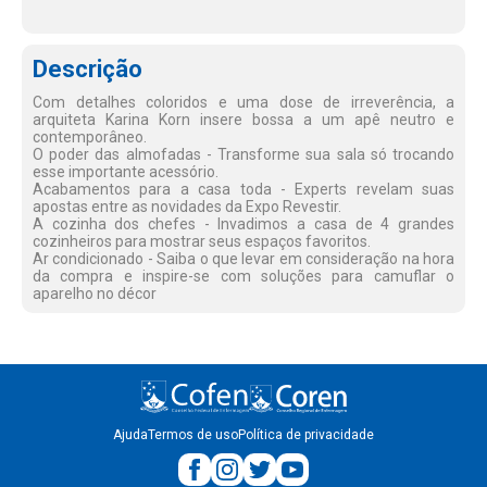
Descrição
Com detalhes coloridos e uma dose de irreverência, a
arquiteta Karina Korn insere bossa a um apê neutro e
contemporâneo.
O poder das almofadas - Transforme sua sala só trocando
esse importante acessório.
Acabamentos para a casa toda - Experts revelam suas
apostas entre as novidades da Expo Revestir.
A cozinha dos chefes - Invadimos a casa de 4 grandes
cozinheiros para mostrar seus espaços favoritos.
Ar condicionado - Saiba o que levar em consideração na hora
da compra e inspire-se com soluções para camuflar o
aparelho no décor
Ajuda
Termos de uso
Política de privacidade