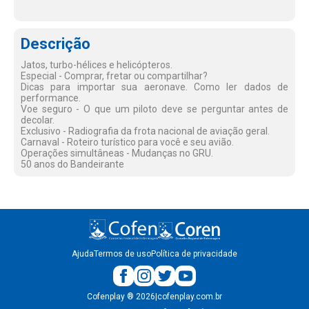
Descrição
Jatos, turbo-hélices e helicópteros.
Especial - Comprar, fretar ou compartilhar?
Dicas para importar sua aeronave. Como ler dados de
performance.
Voe seguro - O que um piloto deve se perguntar antes de
decolar.
Exclusivo - Radiografia da frota nacional de aviação geral.
Carnaval - Roteiro turístico para você e seu avião.
Operações simultâneas - Mudanças no GRU.
50 anos do Bandeirante
Ajuda
Termos de uso
Política de privacidade
Cofenplay
®
2026
|
cofenplay.com.br