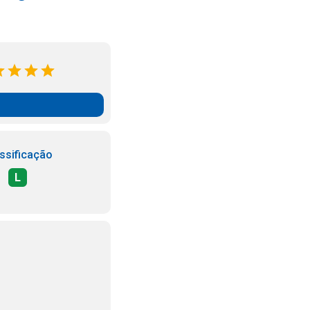
ssificação
L