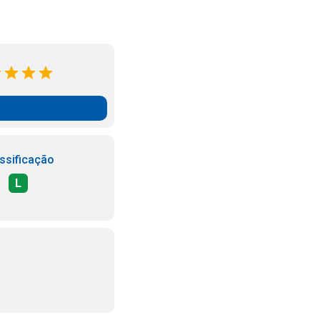
ssificação
L